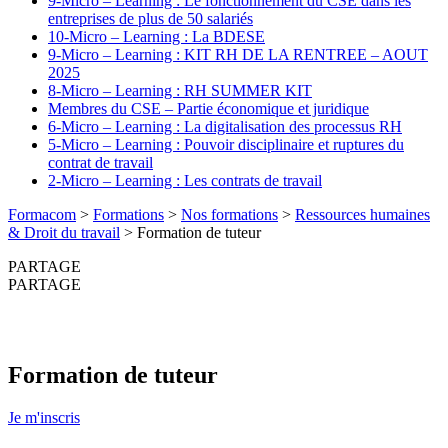
9-Micro – Learning : Le fonctionnement du CSE dans les
entreprises de plus de 50 salariés
10-Micro – Learning : La BDESE
9-Micro – Learning : KIT RH DE LA RENTREE – AOUT
2025
8-Micro – Learning : RH SUMMER KIT
Membres du CSE – Partie économique et juridique
6-Micro – Learning : La digitalisation des processus RH
5-Micro – Learning : Pouvoir disciplinaire et ruptures du
contrat de travail
2-Micro – Learning : Les contrats de travail
Formacom
>
Formations
>
Nos formations
>
Ressources humaines
& Droit du travail
>
Formation de tuteur
PARTAGE
PARTAGE
Formation de tuteur
Je m'inscris