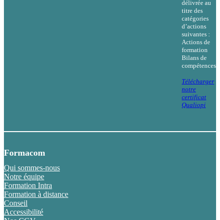
délivrée au
titre des
catégories
d’actions
suivantes :
Actions de
formation
Bilans de
compétences
Télécharger
notre
certificat
Qualiopi
Formacom
Qui sommes-nous
Notre équipe
Formation Intra
Formation à distance
Conseil
Accessibilité