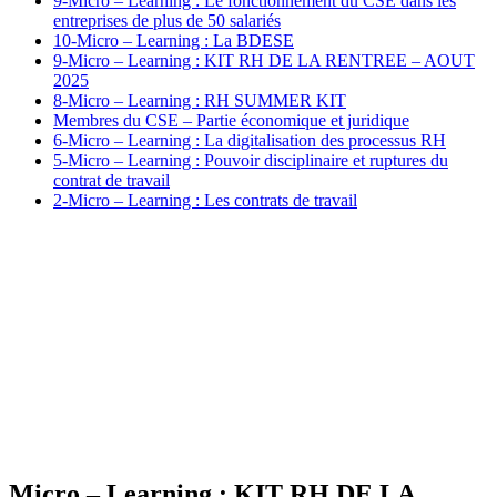
9-Micro – Learning : Le fonctionnement du CSE dans les
entreprises de plus de 50 salariés
10-Micro – Learning : La BDESE
9-Micro – Learning : KIT RH DE LA RENTREE – AOUT
2025
8-Micro – Learning : RH SUMMER KIT
Membres du CSE – Partie économique et juridique
6-Micro – Learning : La digitalisation des processus RH
5-Micro – Learning : Pouvoir disciplinaire et ruptures du
contrat de travail
2-Micro – Learning : Les contrats de travail
Micro – Learning : KIT RH DE LA