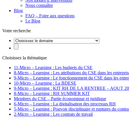
Nos modes d’intervention
Nous connaître
Blog
FAQ – Foire aux questions
Le Blog
Votre recherche
Choisissez la thématique
11-Micro – Learning : Les budgets du CSE
8-Micro – Learning : Les attributions du CSE dans les entreprise
9-Micro – Learning : Le fonctionnement du CSE dans les entrepr
10-Micro – Learning : La BDESE
9-Micro – Learning : KIT RH DE LA RENTREE – AOUT 2
8-Micro – Learning : RH SUMMER KIT
Membres du CSE – Partie économique et juridique
6-Micro – Learning : La digitalisation des processus RH
5-Micro – Learning : Pouvoir disciplinaire et ruptures du contrat
2-Micro – Learning : Les contrats de travail