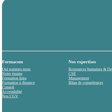
Formacom
Nos expertises
Qui sommes-nous
Ressources humaines & Droi
Notre équipe
CSE
Formation Intra
Management
Formation à distance
Bilan de compétences
Conseil
Accessibilité
Nos CGV