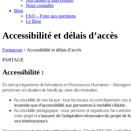
Nos modes d’intervention
Nous connaître
Blog
FAQ – Foire aux questions
Le Blog
Accessibilité et délais d’accès
Formacom
>
Accessibilité et délais d’accès
PARTAGE
Accessibilité :
En tant qu’organisme de formations en Ressources Humaines – Management et e
personnes en situation de handicap, sans discrimination.
Accessibilité de nos locaux : tous les locaux où sont dispensés no
incendie que d’accessibilité aux personnes à mobilité réduite
;
Accessibilité pédagogique : nous pensons et organisons l’accueil de
votre projet et
s’assurer de l’adaptation nécessaire du projet de 
vos interlocuteurs
.
Vous pouvez contacter notre référent handicap, Claude FEILDEL à info@f