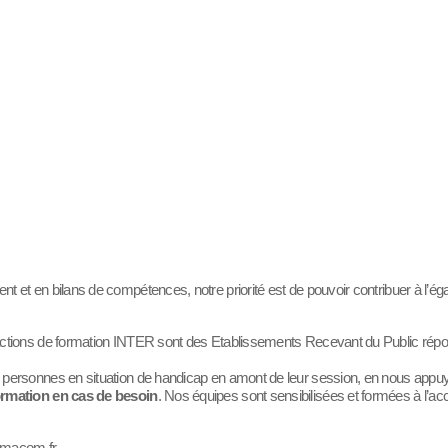
n bilans de compétences, notre priorité est de pouvoir contribuer à l’égalit
s actions de formation INTER sont des Etablissements Recevant du Public rép
s personnes en situation de handicap en amont de leur session, en nous appu
formation en cas de besoin
. Nos équipes sont sensibilisées et formées à l’ac
ormacom.fr