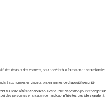
é des droits et des chances, pour accéder à la formation en accueillant les
ondant aux normes en vigueur, tant en termes de
dispositif sécurité
yant sur notre
référent handicap
. Il est à votre disposition pour échanger sur
cueil des personnes en situation de handicap,
n’hésitez pas à le signaler à