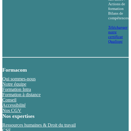
Actions de
formation
Bilans de
compétences
Télécharger
notre
certificat
Qualiopi
Formacom
Qui sommes-nous
Notre équipe
Formation Intra
Formation à distance
Conseil
Accessibilité
Nos CGV
Nos expertises
Ressources humaines & Droit du travail
CSE