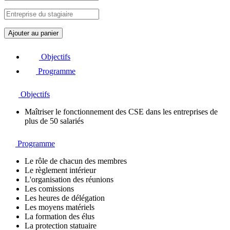
q
Ajouter au panier
u
a
Objectifs
n
t
Programme
i
t
Objectifs
é
d
Maîtriser le fonctionnement des CSE dans les entreprises de
e
plus de 50 salariés
M
i
c
Programme
r
o
Le rôle de chacun des membres
-
Le règlement intérieur
l
L'organisation des réunions
e
Les comissions
a
Les heures de délégation
r
Les moyens matériels
n
La formation des élus
i
La protection statuaire