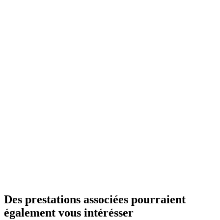
:
1
0
-
L
a
B
D
E
S
E
-
J
U
I
N
Des prestations associées pourraient
également vous intérésser