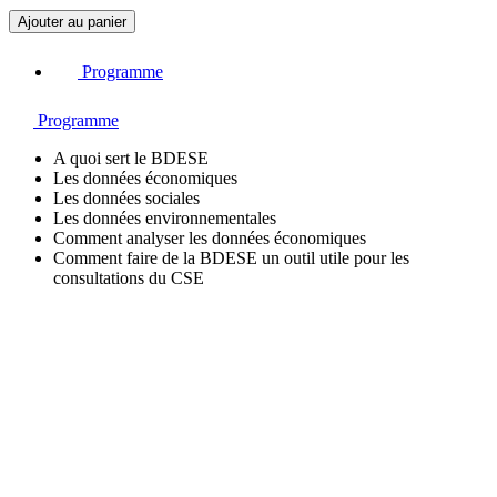
q
Ajouter au panier
u
a
Programme
n
t
i
Programme
t
é
A quoi sert le BDESE
d
Les données économiques
e
Les données sociales
M
Les données environnementales
i
Comment analyser les données économiques
c
Comment faire de la BDESE un outil utile pour les
r
consultations du CSE
o
-
l
e
a
r
n
i
n
g