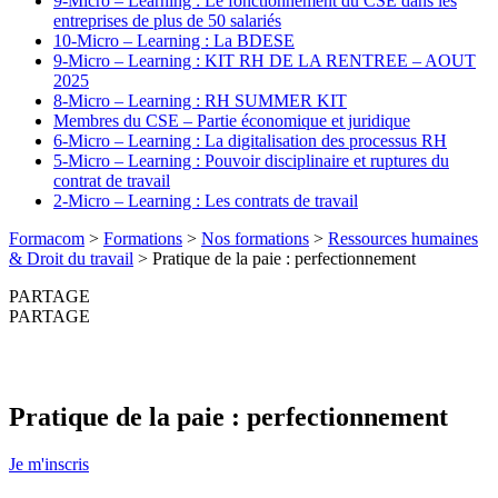
9-Micro – Learning : Le fonctionnement du CSE dans les
entreprises de plus de 50 salariés
10-Micro – Learning : La BDESE
9-Micro – Learning : KIT RH DE LA RENTREE – AOUT
2025
8-Micro – Learning : RH SUMMER KIT
Membres du CSE – Partie économique et juridique
6-Micro – Learning : La digitalisation des processus RH
5-Micro – Learning : Pouvoir disciplinaire et ruptures du
contrat de travail
2-Micro – Learning : Les contrats de travail
Formacom
>
Formations
>
Nos formations
>
Ressources humaines
& Droit du travail
>
Pratique de la paie : perfectionnement
PARTAGE
PARTAGE
Pratique de la paie : perfectionnement
Je m'inscris