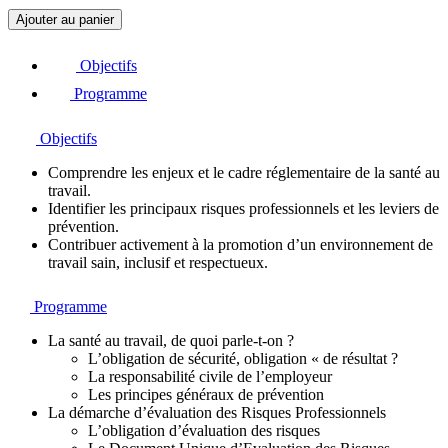
q
Ajouter au panier
u
a
Objectifs
n
t
Programme
i
t
Objectifs
é
d
Comprendre les enjeux et le cadre réglementaire de la santé au
e
travail.
M
Identifier les principaux risques professionnels et les leviers de
i
prévention.
c
Contribuer activement à la promotion d’un environnement de
r
travail sain, inclusif et respectueux.
o
-
L
Programme
e
a
La santé au travail, de quoi parle-t-on ?
r
L’obligation de sécurité, obligation « de résultat ?
n
La responsabilité civile de l’employeur
i
Les principes généraux de prévention
n
La démarche d’évaluation des Risques Professionnels
g
L’obligation d’évaluation des risques