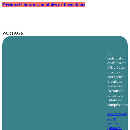
Découvrir tous nos modules de formations
PARTAGE
La
certification
qualité a été
délivrée au
titre des
catégories
d’actions
suivantes :
Actions de
formation
Bilans de
compétences
Télécharger
notre
certificat
Qualiopi