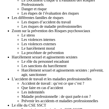
:
Le Document Unique d’Evaluation des Risques
L
Professionnels
a
Danger et risque
s
Les étapes de l’évaluation des risques
a
Les différentes familles de risques
n
Les risques d’accident du travail
t
Les risques de maladie professionnelles
é
Zoom sur la prévention des Risques psychosociaux
a
Le stress
u
Les violences internes
t
Les violences externes
r
Le harcèlement moral
a
La procédure de prévention
v
Harcèlement sexuel et agissements sexistes
a
Le rôle du personnel encadrant
i
Les sanctions du harcèlement
l
Harcèlement sexuel et agissements sexistes : prévenir,
-
agir, sanctionner
A
L’accident de travail et les maladies professionnelles
O
Accident de travail : qu’est ce que c’est ?
U
Que faire en cas d’accident
T
Les indemnités
2
Maladie professionnelle : de quoi parle-t-on ?
0
Prévenir les accidents et maladies professionnelles
2
Le rôle du CSE SSCT