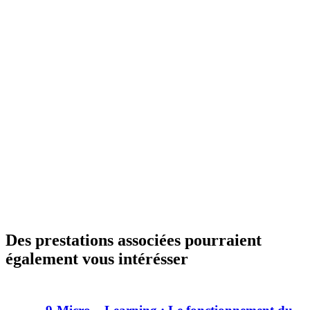
E
2
0
2
6
Des prestations associées pourraient
également vous intérésser