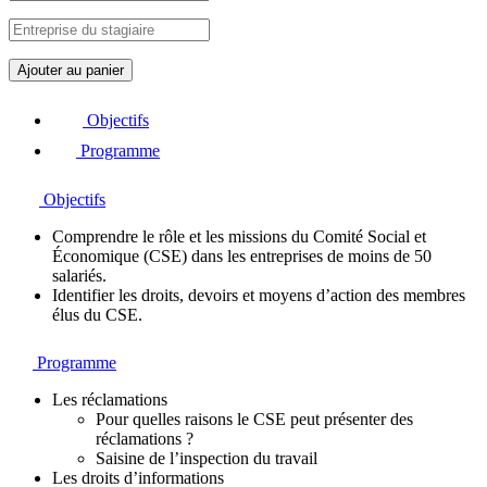
q
Ajouter au panier
u
a
Objectifs
n
t
Programme
i
t
Objectifs
é
d
Comprendre le rôle et les missions du Comité Social et
e
Économique (CSE) dans les entreprises de moins de 50
M
salariés.
i
Identifier les droits, devoirs et moyens d’action des membres
c
élus du CSE.
r
o
-
Programme
L
e
Les réclamations
a
Pour quelles raisons le CSE peut présenter des
r
réclamations ?
n
Saisine de l’inspection du travail
i
Les droits d’informations