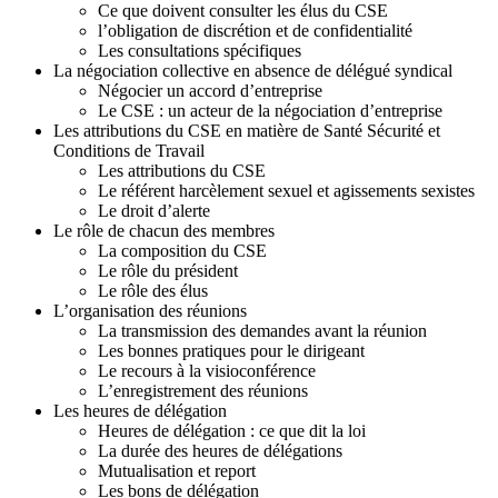
n
Ce que doivent consulter les élus du CSE
g
l’obligation de discrétion et de confidentialité
:
Les consultations spécifiques
7
La négociation collective en absence de délégué syndical
-
Négocier un accord d’entreprise
L
Le CSE : un acteur de la négociation d’entreprise
e
Les attributions du CSE en matière de Santé Sécurité et
C
Conditions de Travail
S
Les attributions du CSE
E
Le référent harcèlement sexuel et agissements sexistes
d
Le droit d’alerte
e
Le rôle de chacun des membres
s
La composition du CSE
e
Le rôle du président
n
Le rôle des élus
t
L’organisation des réunions
r
La transmission des demandes avant la réunion
e
Les bonnes pratiques pour le dirigeant
p
Le recours à la visioconférence
r
L’enregistrement des réunions
i
Les heures de délégation
s
Heures de délégation : ce que dit la loi
e
La durée des heures de délégations
s
Mutualisation et report
d
Les bons de délégation