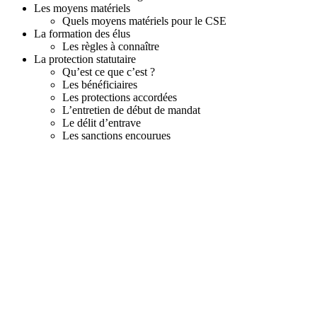
e
Les moyens matériels
m
Quels moyens matériels pour le CSE
o
La formation des élus
i
Les règles à connaître
n
La protection statutaire
s
Qu’est ce que c’est ?
d
Les bénéficiaires
e
Les protections accordées
5
L’entretien de début de mandat
0
Le délit d’entrave
s
Les sanctions encourues
a
l
a
r
i
é
s
-
O
C
T
O
B
R