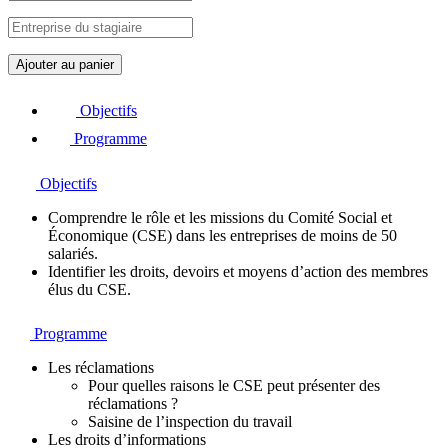
q
Ajouter au panier
u
a
Objectifs
n
t
Programme
i
t
Objectifs
é
d
Comprendre le rôle et les missions du Comité Social et
e
Économique (CSE) dans les entreprises de moins de 50
M
salariés.
i
Identifier les droits, devoirs et moyens d’action des membres
c
élus du CSE.
r
o
-
Programme
L
e
Les réclamations
a
Pour quelles raisons le CSE peut présenter des
r
réclamations ?
n
Saisine de l’inspection du travail
i
Les droits d’informations