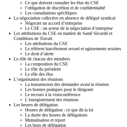
n
Ce que doivent consulter les élus du CSE
g
l’obligation de discrétion et de confidentialité
:
Les consultations spécifiques
7
La négociation collective en absence de délégué syndical
-
Négocier un accord d’entreprise
L
Le CSE : un acteur de la négociation d’entreprise
e
Les attributions du CSE en matière de Santé Sécurité et
C
Conditions de Travail
S
Les attributions du CSE
E
Le référent harcèlement sexuel et agissements sexistes
d
Le droit d’alerte
e
Le rôle de chacun des membres
s
La composition du CSE
e
Le rôle du président
n
Le rôle des élus
t
L’organisation des réunions
r
La transmission des demandes avant la réunion
e
Les bonnes pratiques pour le dirigeant
p
Le recours à la visioconférence
r
L’enregistrement des réunions
i
Les heures de délégation
s
Heures de délégation : ce que dit la loi
e
La durée des heures de délégations
s
Mutualisation et report
d
Les bons de délégation