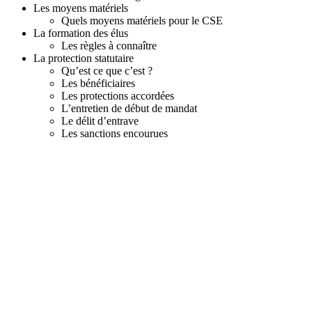
e
Les moyens matériels
m
Quels moyens matériels pour le CSE
o
La formation des élus
i
Les règles à connaître
n
La protection statutaire
s
Qu’est ce que c’est ?
d
Les bénéficiaires
e
Les protections accordées
5
L’entretien de début de mandat
0
Le délit d’entrave
s
Les sanctions encourues
a
l
a
r
i
é
s
-
N
O
V
E
M
B