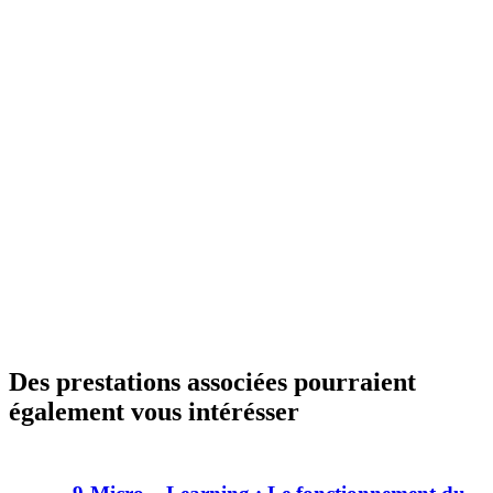
R
E
2
0
2
6
Des prestations associées pourraient
également vous intérésser