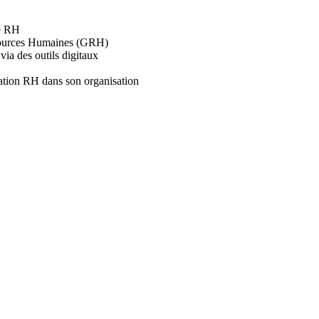
n
i
ne RH
n
Ressources Humaines (GRH)
g
via des outils digitaux
:
6
isation RH dans son organisation
-
L
a
d
i
g
i
t
a
l
i
s
a
t
i
o
n
d