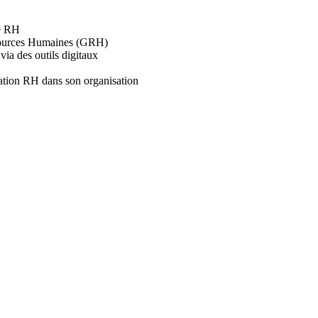
n
i
ne RH
n
Ressources Humaines (GRH)
g
via des outils digitaux
:
6
isation RH dans son organisation
-
L
a
d
i
g
i
t
a
l
i
s
a
t
i
o
n
d