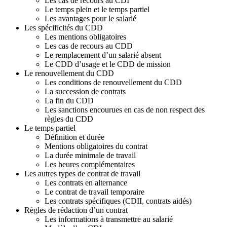
g
Les cas de recours au CDI
:
Le temps plein et le temps partiel
2
Les avantages pour le salarié
-
Les spécificités du CDD
L
Les mentions obligatoires
e
Les cas de recours au CDD
s
Le remplacement d’un salarié absent
c
Le CDD d’usage et le CDD de mission
o
Le renouvellement du CDD
n
Les conditions de renouvellement du CDD
t
La succession de contrats
r
La fin du CDD
a
Les sanctions encourues en cas de non respect des
t
règles du CDD
s
Le temps partiel
d
Définition et durée
e
Mentions obligatoires du contrat
t
La durée minimale de travail
r
Les heures complémentaires
a
Les autres types de contrat de travail
v
Les contrats en alternance
a
Le contrat de travail temporaire
i
Les contrats spécifiques (CDII, contrats aidés)
l
Règles de rédaction d’un contrat
-
Les informations à transmettre au salarié