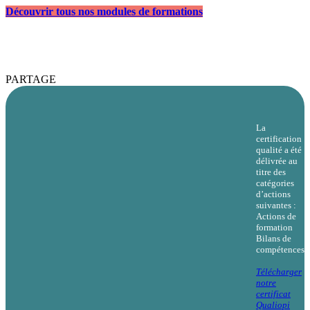
Découvrir tous nos modules de formations
PARTAGE
La
certification
qualité a été
délivrée au
titre des
catégories
d’actions
suivantes :
Actions de
formation
Bilans de
compétences
Télécharger
notre
certificat
Qualiopi