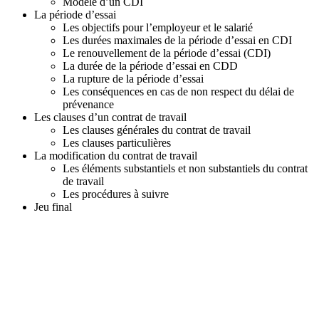
S
Modèle d’un CDI
E
La période d’essai
P
Les objectifs pour l’employeur et le salarié
T
Les durées maximales de la période d’essai en CDI
E
Le renouvellement de la période d’essai (CDI)
M
La durée de la période d’essai en CDD
B
La rupture de la période d’essai
R
Les conséquences en cas de non respect du délai de
E
prévenance
2
Les clauses d’un contrat de travail
0
Les clauses générales du contrat de travail
2
Les clauses particulières
6
La modification du contrat de travail
Les éléments substantiels et non substantiels du contrat
de travail
Les procédures à suivre
Jeu final