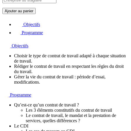
q
Ajouter au panier
u
a
Objectifs
n
t
Programme
i
t
Objectifs
é
d
Choisir le type de contrat de travail adapté à chaque situation
e
de travail.
M
Rédiger le contrat de travail en respectant les règles du droit
i
du travail.
c
Gérer la vie du contrat de travail : période d’essai,
r
modifications.
o
-
L
Programme
e
a
Qu’est-ce qu’un contrat de travail ?
r
Les 3 éléments constitutifs du contrat de travail
n
Le contrat de travail, le mandat et la prestation de
i
services, quelles différences ?
n
Le CDI