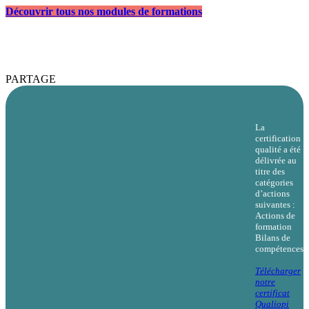
Découvrir tous nos modules de formations
PARTAGE
La
certification
qualité a été
délivrée au
titre des
catégories
d’actions
suivantes :
Actions de
formation
Bilans de
compétences
Télécharger
notre
certificat
Qualiopi