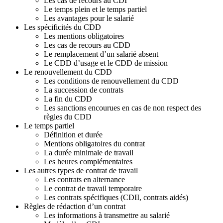
g
Les cas de recours au CDI
:
Le temps plein et le temps partiel
2
Les avantages pour le salarié
-
Les spécificités du CDD
L
Les mentions obligatoires
e
Les cas de recours au CDD
s
Le remplacement d’un salarié absent
c
Le CDD d’usage et le CDD de mission
o
Le renouvellement du CDD
n
Les conditions de renouvellement du CDD
t
La succession de contrats
r
La fin du CDD
a
Les sanctions encourues en cas de non respect des
t
règles du CDD
s
Le temps partiel
d
Définition et durée
e
Mentions obligatoires du contrat
t
La durée minimale de travail
r
Les heures complémentaires
a
Les autres types de contrat de travail
v
Les contrats en alternance
a
Le contrat de travail temporaire
i
Les contrats spécifiques (CDII, contrats aidés)
l
Règles de rédaction d’un contrat
-
Les informations à transmettre au salarié