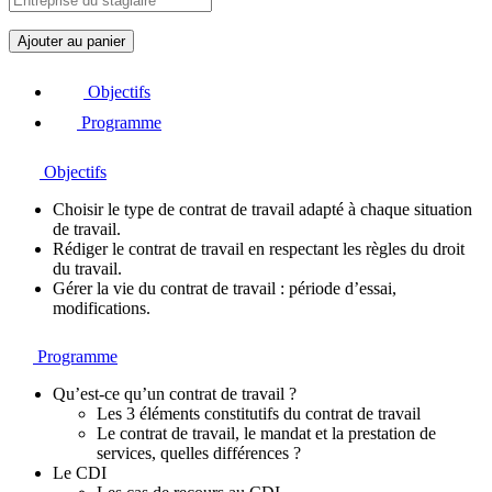
q
Ajouter au panier
u
a
Objectifs
n
t
Programme
i
t
Objectifs
é
d
Choisir le type de contrat de travail adapté à chaque situation
e
de travail.
M
Rédiger le contrat de travail en respectant les règles du droit
i
du travail.
c
Gérer la vie du contrat de travail : période d’essai,
r
modifications.
o
-
L
Programme
e
a
Qu’est-ce qu’un contrat de travail ?
r
Les 3 éléments constitutifs du contrat de travail
n
Le contrat de travail, le mandat et la prestation de
i
services, quelles différences ?
n
Le CDI