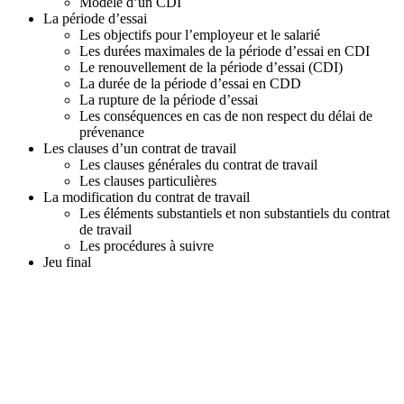
J
Modèle d’un CDI
A
La période d’essai
N
Les objectifs pour l’employeur et le salarié
V
Les durées maximales de la période d’essai en CDI
I
Le renouvellement de la période d’essai (CDI)
E
La durée de la période d’essai en CDD
R
La rupture de la période d’essai
2
Les conséquences en cas de non respect du délai de
0
prévenance
2
Les clauses d’un contrat de travail
6
Les clauses générales du contrat de travail
Les clauses particulières
La modification du contrat de travail
Les éléments substantiels et non substantiels du contrat
de travail
Les procédures à suivre
Jeu final