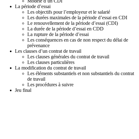
D
Modèle d’un CDI
E
La période d’essai
C
Les objectifs pour l’employeur et le salarié
E
Les durées maximales de la période d’essai en CDI
M
Le renouvellement de la période d’essai (CDI)
B
La durée de la période d’essai en CDD
R
La rupture de la période d’essai
E
Les conséquences en cas de non respect du délai de
2
prévenance
0
Les clauses d’un contrat de travail
2
Les clauses générales du contrat de travail
6
Les clauses particulières
La modification du contrat de travail
Les éléments substantiels et non substantiels du contrat
de travail
Les procédures à suivre
Jeu final