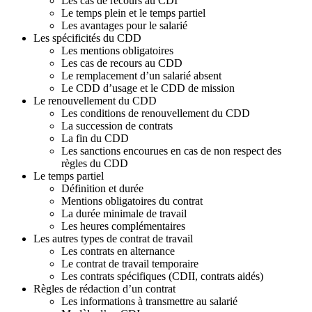
g
Les cas de recours au CDI
:
Le temps plein et le temps partiel
2
Les avantages pour le salarié
-
Les spécificités du CDD
L
Les mentions obligatoires
e
Les cas de recours au CDD
s
Le remplacement d’un salarié absent
c
Le CDD d’usage et le CDD de mission
o
Le renouvellement du CDD
n
Les conditions de renouvellement du CDD
t
La succession de contrats
r
La fin du CDD
a
Les sanctions encourues en cas de non respect des
t
règles du CDD
s
Le temps partiel
d
Définition et durée
e
Mentions obligatoires du contrat
t
La durée minimale de travail
r
Les heures complémentaires
a
Les autres types de contrat de travail
v
Les contrats en alternance
a
Le contrat de travail temporaire
i
Les contrats spécifiques (CDII, contrats aidés)
l
Règles de rédaction d’un contrat
-
Les informations à transmettre au salarié