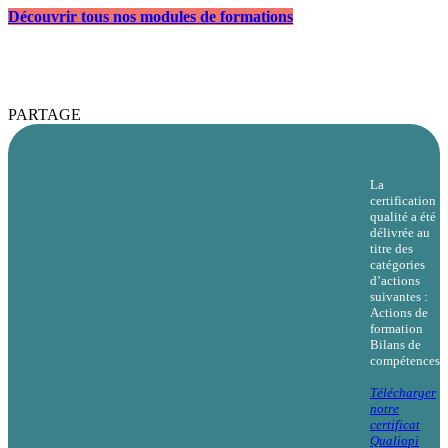
Découvrir tous nos modules de formations
PARTAGE
La
certification
qualité a été
délivrée au
titre des
catégories
d’actions
suivantes :
Actions de
formation
Bilans de
compétences
Télécharger
notre
certificat
Qualiopi