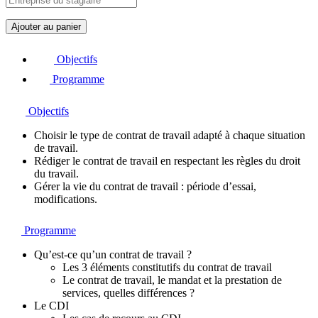
q
Ajouter au panier
u
a
Objectifs
n
t
Programme
i
t
Objectifs
é
d
Choisir le type de contrat de travail adapté à chaque situation
e
de travail.
M
Rédiger le contrat de travail en respectant les règles du droit
i
du travail.
c
Gérer la vie du contrat de travail : période d’essai,
r
modifications.
o
-
L
Programme
e
a
Qu’est-ce qu’un contrat de travail ?
r
Les 3 éléments constitutifs du contrat de travail
n
Le contrat de travail, le mandat et la prestation de
i
services, quelles différences ?
n
Le CDI