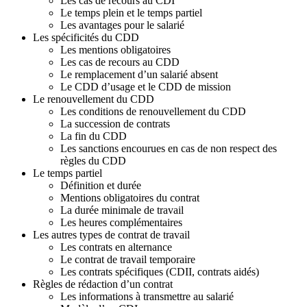
g
Les cas de recours au CDI
:
Le temps plein et le temps partiel
2
Les avantages pour le salarié
-
Les spécificités du CDD
L
Les mentions obligatoires
e
Les cas de recours au CDD
s
Le remplacement d’un salarié absent
c
Le CDD d’usage et le CDD de mission
o
Le renouvellement du CDD
n
Les conditions de renouvellement du CDD
t
La succession de contrats
r
La fin du CDD
a
Les sanctions encourues en cas de non respect des
t
règles du CDD
s
Le temps partiel
d
Définition et durée
e
Mentions obligatoires du contrat
t
La durée minimale de travail
r
Les heures complémentaires
a
Les autres types de contrat de travail
v
Les contrats en alternance
a
Le contrat de travail temporaire
i
Les contrats spécifiques (CDII, contrats aidés)
l
Règles de rédaction d’un contrat
-
Les informations à transmettre au salarié