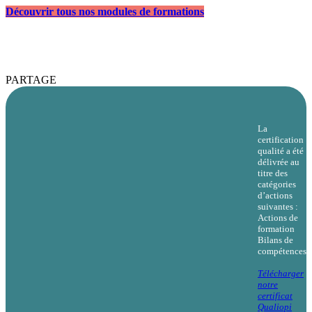
Découvrir tous nos modules de formations
PARTAGE
La
certification
qualité a été
délivrée au
titre des
catégories
d’actions
suivantes :
Actions de
formation
Bilans de
compétences
Télécharger
notre
certificat
Qualiopi