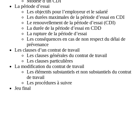
A
Modèle d’un CDI
O
La période d’essai
U
Les objectifs pour l’employeur et le salarié
T
Les durées maximales de la période d’essai en CDI
2
Le renouvellement de la période d’essai (CDI)
0
La durée de la période d’essai en CDD
2
La rupture de la période d’essai
6
Les conséquences en cas de non respect du délai de
prévenance
Les clauses d’un contrat de travail
Les clauses générales du contrat de travail
Les clauses particulières
La modification du contrat de travail
Les éléments substantiels et non substantiels du contrat
de travail
Les procédures à suivre
Jeu final