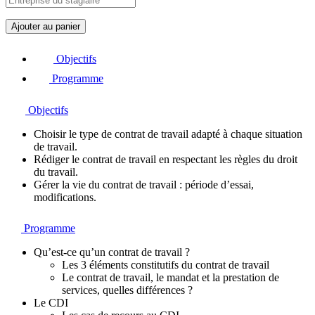
q
Ajouter au panier
u
a
Objectifs
n
t
Programme
i
t
Objectifs
é
d
Choisir le type de contrat de travail adapté à chaque situation
e
de travail.
M
Rédiger le contrat de travail en respectant les règles du droit
i
du travail.
c
Gérer la vie du contrat de travail : période d’essai,
r
modifications.
o
-
L
Programme
e
a
Qu’est-ce qu’un contrat de travail ?
r
Les 3 éléments constitutifs du contrat de travail
n
Le contrat de travail, le mandat et la prestation de
i
services, quelles différences ?
n
Le CDI