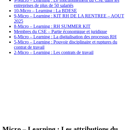
9-Micro – Learning : Le fonctionnement du CSE dans les
entreprises de plus de 50 salariés
10-Micro – Learning : La BDESE
9-Micro – Learning : KIT RH DE LA RENTREE – AOUT
2025
8-Micro – Learning : RH SUMMER KIT
Membres du CSE – Partie économique et juridique
6-Micro – Learning : La digitalisation des processus RH
5-Micro – Learning : Pouvoir disciplinaire et ruptures du
contrat de travail
2-Micro – Learning : Les contrats de travail
Micro – Learning : Les attributions du