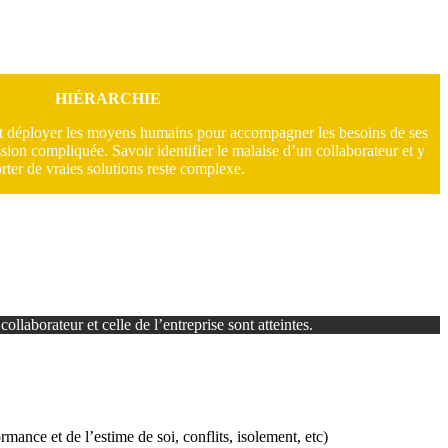
HIÉRARCHIE
 et déployer les moyens humains pour accompagner les besoins de ses
ion compliquée. Savoir identifier le malaise d’un collaborateur et y
rter de vraies solutions reste complexe.
ollaborateur et celle de l’entreprise sont atteintes.
rmance et de l’estime de soi, conflits, isolement, etc)