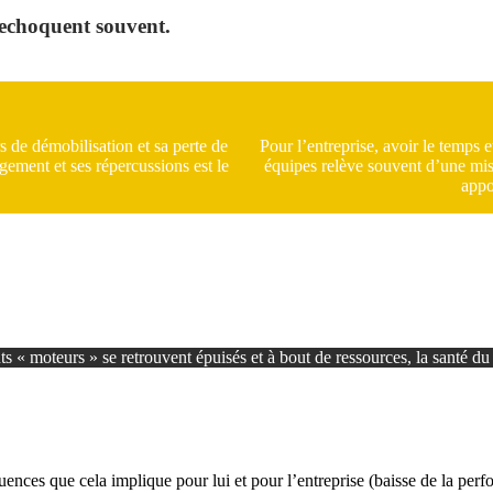
trechoquent souvent.
rs de démobilisation et sa perte de
Pour l’entreprise, avoir le temps
ugement et ses répercussions est le
équipes relève souvent d’une miss
appo
s « moteurs » se retrouvent épuisés et à bout de ressources, la santé du c
uences que cela implique pour lui et pour l’entreprise (baisse de la perfo