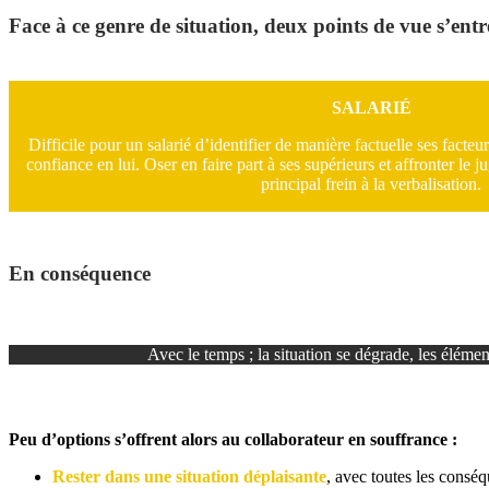
Face à ce genre de situation, deux points de vue s’en
SALARIÉ
Difficile pour un salarié d’identifier de manière factuelle ses facteu
confiance en lui. Oser en faire part à ses supérieurs et affronter le j
principal frein à la verbalisation.
En conséquence
Avec le temps ; la situation se dégrade, les élément
Peu d’options s’offrent alors au collaborateur en souffrance :
Rester dans une situation déplaisante
, avec toutes les conséq